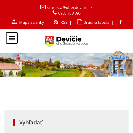
starosta@obecdevicie.sk
0905 758 895
Mapa stránky
|
RSS
|
Úradná tabuľa
|
Vyhľadať