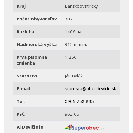
Kraj
Banskobystrický
Počet obyvateľov
302
Rozloha
1406 ha
Nadmorská výška
312 m n.m.
Prvá písomná
1 256
zmienka
Starosta
Ján Baláž
E-mail
starosta@obecdevicie.sk
Tel.
0905 758 895
PSČ
962 65
Aj Devičie je