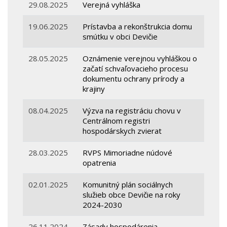
29.08.2025
Verejná vyhláška
19.06.2025
Prístavba a rekonštrukcia domu
smútku v obci Devičie
28.05.2025
Oznámenie verejnou vyhláškou o
začatí schvaľovacieho procesu
dokumentu ochrany prírody a
krajiny
08.04.2025
Výzva na registráciu chovu v
Centrálnom registri
hospodárskych zvierat
28.03.2025
RVPS Mimoriadne núdové
opatrenia
02.01.2025
Komunitný plán sociálnych
služieb obce Devičie na roky
2024-2030
26.11.2024
Zásady hospodárenia