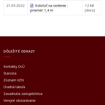
21.05.2022
Kolotoč na sedenie -
12 kB
priemer 1,4 m
[docx]
DÔLEŽITÉ ODKAZY
Kontakty OcÚ
Starosta
Zoznam VZN
Úradná tabuľa
Zasadnutia zastupiteľstva
Verejné obstarávanie