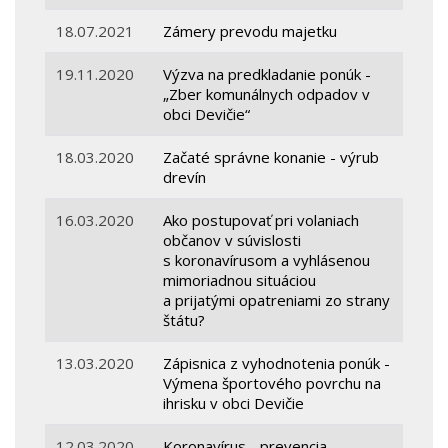
18.07.2021
Zámery prevodu majetku
19.11.2020
Výzva na predkladanie ponúk -
„Zber komunálnych odpadov v
obci Devičie“
18.03.2020
Začaté správne konanie - výrub
drevín
16.03.2020
Ako postupovať pri volaniach
občanov v súvislosti
s koronavírusom a vyhlásenou
mimoriadnou situáciou
a prijatými opatreniami zo strany
štátu?
13.03.2020
Zápisnica z vyhodnotenia ponúk -
Výmena športového povrchu na
ihrisku v obci Devičie
12.03.2020
Koronavírus - prevencia,