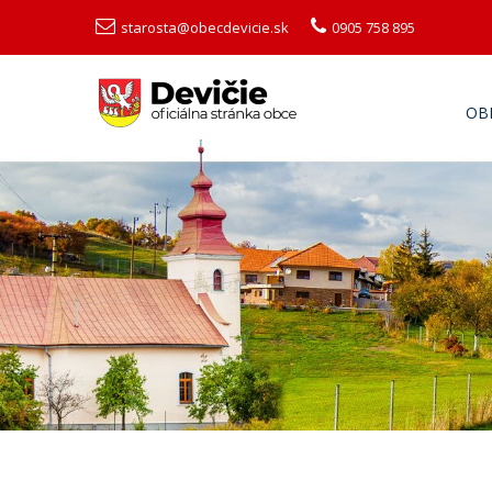
starosta@obecdevicie.sk
0905 758 895
OB