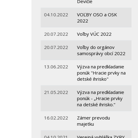
Devičie
04.10.2022
VOĽBY OSO a OSK
2022
20.07.2022
Voľby VÚC 2022
20.07.2022
Voľby do orgánov
samosprávy obcí 2022
13.06.2022
Výzva na predkladanie
ponúk "Hracie prvky na
detské ihrisko"
21.05.2022
Výzva na predkladanie
ponúk - „Hracie prvky
na detské ihrisko.“
16.02.2022
Zámer prevodu
majetku
04.10.2021
Verejná vyhláška ZYRY