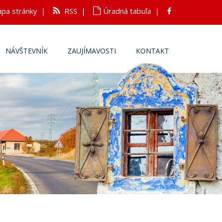
pa stránky
|
RSS
|
Úradná tabuľa
|
NÁVŠTEVNÍK
ZAUJÍMAVOSTI
KONTAKT