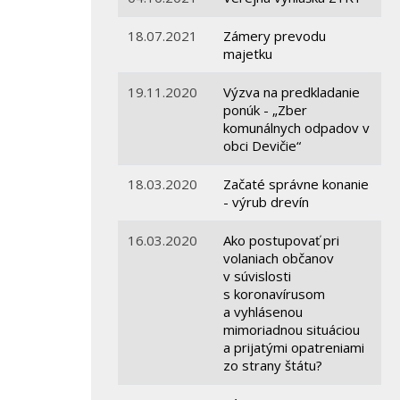
18.07.2021
Zámery prevodu
majetku
19.11.2020
Výzva na predkladanie
ponúk - „Zber
komunálnych odpadov v
obci Devičie“
18.03.2020
Začaté správne konanie
- výrub drevín
16.03.2020
Ako postupovať pri
volaniach občanov
v súvislosti
s koronavírusom
a vyhlásenou
mimoriadnou situáciou
a prijatými opatreniami
zo strany štátu?