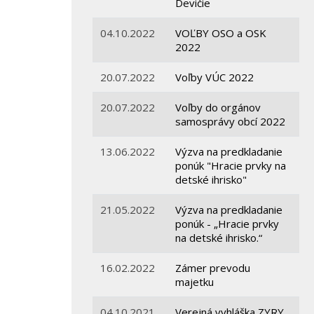
Devičie
04.10.2022
VOĽBY OSO a OSK
2022
20.07.2022
Voľby VÚC 2022
20.07.2022
Voľby do orgánov
samosprávy obcí 2022
13.06.2022
Výzva na predkladanie
ponúk "Hracie prvky na
detské ihrisko"
21.05.2022
Výzva na predkladanie
ponúk - „Hracie prvky
na detské ihrisko.“
16.02.2022
Zámer prevodu
majetku
04.10.2021
Verejná vyhláška ZYRY