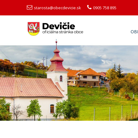
starosta@obecdevicie.sk
0905 758 895
OB