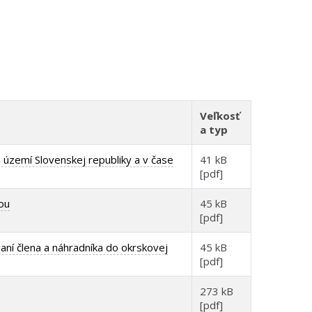
Veľkosť
a typ
 území Slovenskej republiky a v čase
41 kB
[pdf]
tou
45 kB
[pdf]
ní člena a náhradníka do okrskovej
45 kB
[pdf]
273 kB
[pdf]