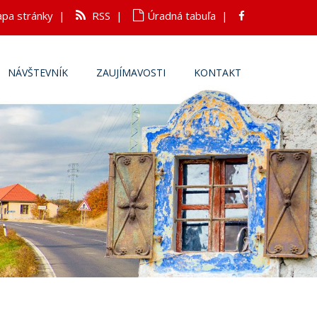
pa stránky
|
RSS
|
Úradná tabuľa
|
NÁVŠTEVNÍK
ZAUJÍMAVOSTI
KONTAKT