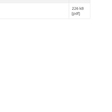
226 kB
[pdf]