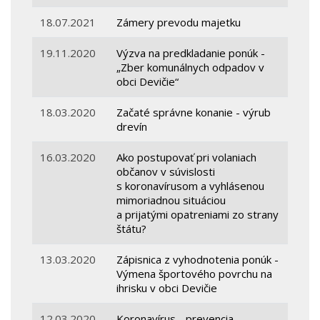
18.07.2021
Zámery prevodu majetku
19.11.2020
Výzva na predkladanie ponúk -
„Zber komunálnych odpadov v
obci Devičie“
18.03.2020
Začaté správne konanie - výrub
drevín
16.03.2020
Ako postupovať pri volaniach
občanov v súvislosti
s koronavírusom a vyhlásenou
mimoriadnou situáciou
a prijatými opatreniami zo strany
štátu?
13.03.2020
Zápisnica z vyhodnotenia ponúk -
Výmena športového povrchu na
ihrisku v obci Devičie
12.03.2020
Koronavírus - prevencia,