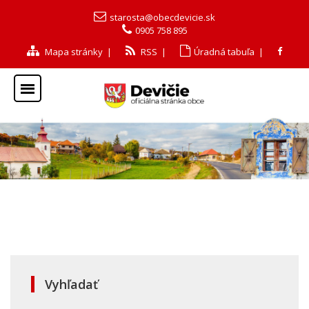
starosta@obecdevicie.sk
0905 758 895
Mapa stránky
|
RSS
|
Úradná tabuľa
|
Vyhľadať