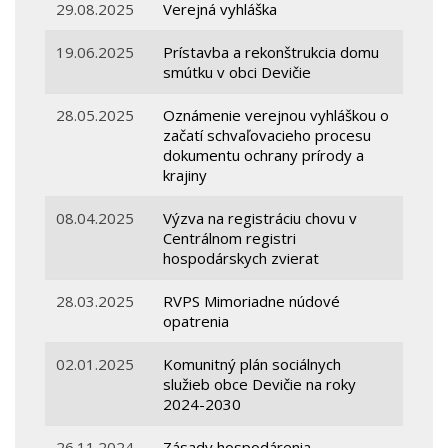
29.08.2025
Verejná vyhláška
19.06.2025
Prístavba a rekonštrukcia domu
smútku v obci Devičie
28.05.2025
Oznámenie verejnou vyhláškou o
začatí schvaľovacieho procesu
dokumentu ochrany prírody a
krajiny
08.04.2025
Výzva na registráciu chovu v
Centrálnom registri
hospodárskych zvierat
28.03.2025
RVPS Mimoriadne núdové
opatrenia
02.01.2025
Komunitný plán sociálnych
služieb obce Devičie na roky
2024-2030
26.11.2024
Zásady hospodárenia