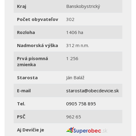
Kraj
Banskobystrický
Počet obyvateľov
302
Rozloha
1406 ha
Nadmorská výška
312 m n.m.
Prvá písomná
1 256
zmienka
Starosta
Ján Baláž
E-mail
starosta@obecdevicie.sk
Tel.
0905 758 895
PSČ
962 65
Aj Devičie je